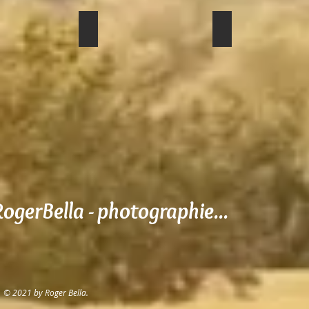
am
Hemis Festival
Dahanu
RogerBella - photographie...
© 2021 by Roger Bella.